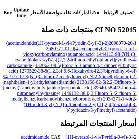
Update
تصنيف الارتباط
No.
الماركات
نقاء
مواصفة
الأسعار
Buy
time
CI NO 52015 منتجات ذات صلة
2098070-20-1(2-(3-(Pyridin-3-yl)-1H-pyrazol-1-yl)acetimidamide)
2680771-01-9(4-cyclopentyl-3-{(prop-2-en-1-
yloxy)carbonylamino}butanoic acid)
1444113-98-7(N-(3-
cyanothiolan-3-yl)-2-[(2,2,2-trifluoroethyl)sulfanyl]pyridine-4-
carboxamide)
332062-08-5(Fmoc-S-3-amino-4,4-diphenyl-butyric
acid)
1270529-38-8(1,2,3,4,5,6-Hexahydro-[2,3]bipyridinyl-6-ol)
941977-17-9(N'-(3-chloro-2-methylphenyl)-N-2-(dimethylamino)-2-
(naphthalen-1-yl)ethylethanediamide)
2138166-62-6(2,2-Difluoro-3-
[methyl(2-methylbutyl)amino]propanoic acid)
89640-58-4(2-Iodo-4-
nitrophenylhydrazine)
1449132-38-0(3-Fluoro-5-(2-fluoro-5-
methylbenzylcarbamoyl)benzeneboronic acid)
2034271-14-0(2-
(1H-indol-3-yl)-N-{[6-(thiophen-2-yl)-[1,2,4]triazolo[4,3-
b]pyridazin-3-yl]methyl}acetamide)
أسعار المنتجات المرتبطة
CAS：
2-(3-(Pyridin-3-yl)-1H-pyrazol-1-yl)acetimidamide