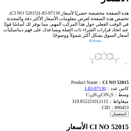
هذه الصفحة مخصصة حصريًا لأسعار 97130-83-1(CI NO 52015).
تخصص هذه الصفحة لعرض معلومات الأسعار الأكثر دقة والمحدثة
في الوقت الفعلي حول هذا المركب المهم، مما يوفر لك أساسًا قويًا
عند اتخاذ قرارات الشراء ذات الصلة ويساعدك على فهم ديناميكيات
أسعار السوق بشكل أكثر شمولاً ووضوحًا.
Product Name：
CI NO 52015
كاس عدد：
97130-83-1
وسط：
S
ClN
H
C
16
18
3
ميغاواط：
319.852221012115
CID：
890453
استفسار
CI NO 52015 الأسعار