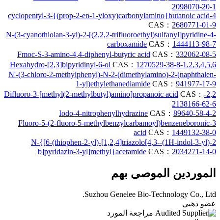
2098070-20-1
4-cyclopentyl-3-{(prop-2-en-1-yloxy)carbonylamino}butanoic acid
CAS：
2680771-01-9
N-(3-cyanothiolan-3-yl)-2-[(2,2,2-trifluoroethyl)sulfanyl]pyridine-4-
carboxamide
CAS：
1444113-98-7
Fmoc-S-3-amino-4,4-diphenyl-butyric acid
CAS：
332062-08-5
CAS：
1270529-38-8
1,2,3,4,5,6-Hexahydro-[2,3]bipyridinyl-6-ol
N'-(3-chloro-2-methylphenyl)-N-2-(dimethylamino)-2-(naphthalen-
1-yl)ethylethanediamide
CAS：
941977-17-9
CAS：
2,2-Difluoro-3-[methyl(2-methylbutyl)amino]propanoic acid
2138166-62-6
CAS：
89640-58-4
2-Iodo-4-nitrophenylhydrazine
3-Fluoro-5-(2-fluoro-5-methylbenzylcarbamoyl)benzeneboronic
acid
CAS：
1449132-38-0
2-(1H-indol-3-yl)-N-{[6-(thiophen-2-yl)-[1,2,4]triazolo[4,3-
b]pyridazin-3-yl]methyl}acetamide
CAS：
2034271-14-0
الموردين الموصى بهم
Suzhou Genelee Bio-Technology Co., Ltd.
عضو ذهبي
مراجعة المورد