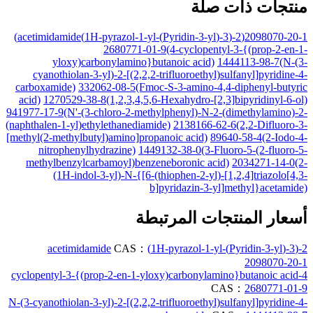
منتجات ذات صلة
2098070-20-1(2-(3-(Pyridin-3-yl)-1H-pyrazol-1-yl)acetimidamide)
2680771-01-9(4-cyclopentyl-3-{(prop-2-en-1-
yloxy)carbonylamino}butanoic acid)
1444113-98-7(N-(3-
cyanothiolan-3-yl)-2-[(2,2,2-trifluoroethyl)sulfanyl]pyridine-4-
carboxamide)
332062-08-5(Fmoc-S-3-amino-4,4-diphenyl-butyric
acid)
1270529-38-8(1,2,3,4,5,6-Hexahydro-[2,3]bipyridinyl-6-ol)
941977-17-9(N'-(3-chloro-2-methylphenyl)-N-2-(dimethylamino)-2-
(naphthalen-1-yl)ethylethanediamide)
2138166-62-6(2,2-Difluoro-3-
[methyl(2-methylbutyl)amino]propanoic acid)
89640-58-4(2-Iodo-4-
nitrophenylhydrazine)
1449132-38-0(3-Fluoro-5-(2-fluoro-5-
methylbenzylcarbamoyl)benzeneboronic acid)
2034271-14-0(2-
(1H-indol-3-yl)-N-{[6-(thiophen-2-yl)-[1,2,4]triazolo[4,3-
b]pyridazin-3-yl]methyl}acetamide)
أسعار المنتجات المرتبطة
CAS：
2-(3-(Pyridin-3-yl)-1H-pyrazol-1-yl)acetimidamide
2098070-20-1
4-cyclopentyl-3-{(prop-2-en-1-yloxy)carbonylamino}butanoic acid
CAS：
2680771-01-9
N-(3-cyanothiolan-3-yl)-2-[(2,2,2-trifluoroethyl)sulfanyl]pyridine-4-