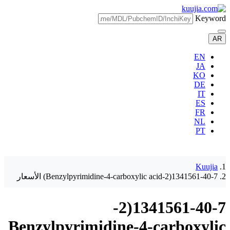
Keyword
AR
EN
JA
KO
DE
IT
ES
FR
NL
PT
Kuujia
1341561-40-7(2-Benzylpyrimidine-4-carboxylic acid) الأسعار
1341561-40-7(2-
Benzylpyrimidine-4-carboxylic