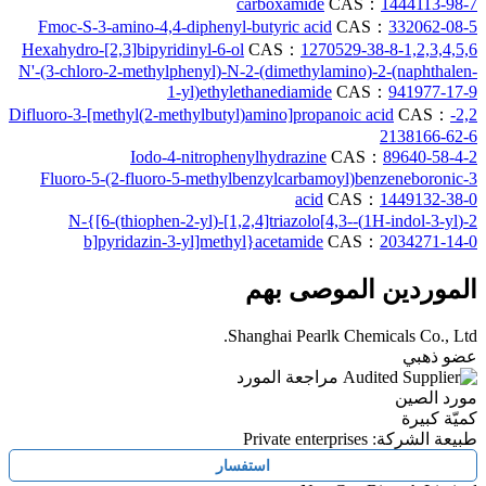
carboxamide
CAS：
1444113-98-7
Fmoc-S-3-amino-4,4-diphenyl-butyric acid
CAS：
332062-08-5
CAS：
1270529-38-8
1,2,3,4,5,6-Hexahydro-[2,3]bipyridinyl-6-ol
N'-(3-chloro-2-methylphenyl)-N-2-(dimethylamino)-2-(naphthalen-
1-yl)ethylethanediamide
CAS：
941977-17-9
CAS：
2,2-Difluoro-3-[methyl(2-methylbutyl)amino]propanoic acid
2138166-62-6
CAS：
89640-58-4
2-Iodo-4-nitrophenylhydrazine
3-Fluoro-5-(2-fluoro-5-methylbenzylcarbamoyl)benzeneboronic
acid
CAS：
1449132-38-0
2-(1H-indol-3-yl)-N-{[6-(thiophen-2-yl)-[1,2,4]triazolo[4,3-
b]pyridazin-3-yl]methyl}acetamide
CAS：
2034271-14-0
الموردين الموصى بهم
Shanghai Pearlk Chemicals Co., Ltd.
عضو ذهبي
مراجعة المورد
مورد الصين
كميّة كبيرة
طبيعة الشركة: Private enterprises
استفسار