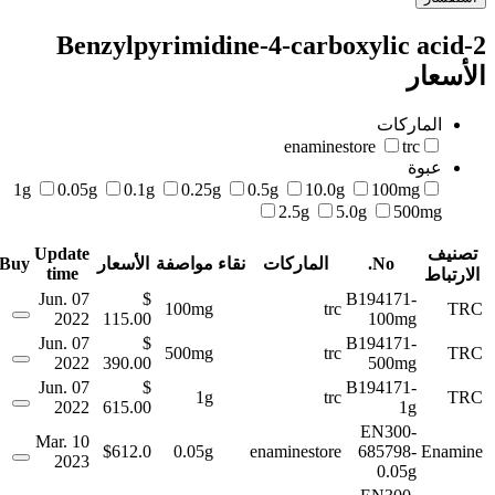
2-Benzylpyrimidine-4-carboxylic acid
الأسعار
الماركات
enaminestore
trc
عبوة
1g
0.05g
0.1g
0.25g
0.5g
10.0g
100mg
2.5g
5.0g
500mg
تصنيف
Update
No.
الماركات
نقاء
مواصفة
الأسعار
Buy
time
الارتباط
07 Jun.
$
B194171-
100mg
trc
TRC
2022
115.00
100mg
07 Jun.
$
B194171-
500mg
trc
TRC
2022
390.00
500mg
07 Jun.
$
B194171-
1g
trc
TRC
2022
615.00
1g
EN300-
10 Mar.
$612.0
0.05g
enaminestore
685798-
Enamine
2023
0.05g