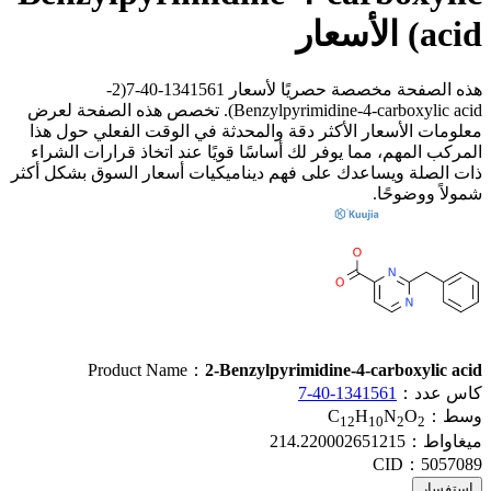
acid) الأسعار
هذه الصفحة مخصصة حصريًا لأسعار 1341561-40-7(2-
Benzylpyrimidine-4-carboxylic acid). تخصص هذه الصفحة لعرض
معلومات الأسعار الأكثر دقة والمحدثة في الوقت الفعلي حول هذا
المركب المهم، مما يوفر لك أساسًا قويًا عند اتخاذ قرارات الشراء
ذات الصلة ويساعدك على فهم ديناميكيات أسعار السوق بشكل أكثر
شمولاً ووضوحًا.
Product Name：
2-Benzylpyrimidine-4-carboxylic acid
كاس عدد：
1341561-40-7
وسط：
O
N
H
C
12
10
2
2
ميغاواط：
214.220002651215
CID：
5057089
استفسار