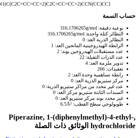
Cl.N1(C(C2C=CC=CC=2)C2C=CC=CC=2)CCN(CC)CC1
اب السمة
نوعية دقيقة:
316.1706265g/mol
النظائر كتلة واحدة:
316.1706265g/mol
النظائر الذرية العد:
0
الرابطة الهيدروجينية المانحين العد:
1
عدد مستقبلات الهيدروجين بوند:
2
عدد الذرات الثقيلة:
22
تدوير ملزمة العد:
4
تعقيدات:
266
رابطة تساهمية وحدة العد:
2
مركز ستيريو الذرية العد:
0
عدد غير محدد من مراكز ستيريو الذرية:
0
السندات الثابتة ستيريو مركز العد:
0
غير محدد بوند مركز ستيريو العد:
0
طوبولوجي سطح القطب:
6.5Å²
Piperazine, 1-(diphenylmethyl)-4-ethyl
hydrochlo الوثائق ذات الصلة