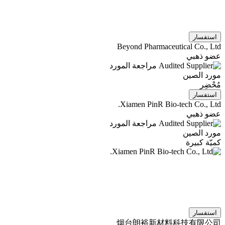
تفسار
Beyond Pharmaceutical Co., 
و ذهبي
مراجعة المورد
د الصين
ْضِر
تفسار
Xiamen PinR Bio-tech Co., L
و ذهبي
مراجعة المورد
د الصين
ّة كبيرة
تفسار
烟台朗裕新材料科技有限公