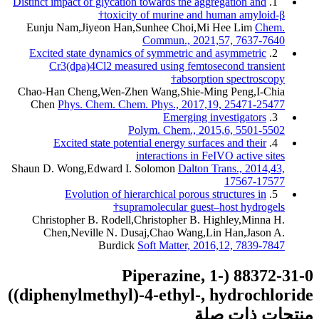
Distinct impact of glycation towards the aggregation and
1.
toxicity of murine and human amyloid-β†
Eunju Nam,Jiyeon Han,Sunhee Choi,Mi Hee Lim
Chem.
Commun., 2021,57, 7637-7640
Excited state dynamics of symmetric and asymmetric
2.
Cr3(dpa)4Cl2 measured using femtosecond transient
absorption spectroscopy†
Chao-Han Cheng,Wen-Zhen Wang,Shie-Ming Peng,I-Chia
Chen
Phys. Chem. Chem. Phys., 2017,19, 25471-25477
Emerging investigators
3.
Polym. Chem., 2015,6, 5501-5502
Excited state potential energy surfaces and their
4.
interactions in FeIVO active sites
Shaun D. Wong,Edward I. Solomon
Dalton Trans., 2014,43,
17567-17577
Evolution of hierarchical porous structures in
5.
supramolecular guest–host hydrogels†
Christopher B. Rodell,Christopher B. Highley,Minna H.
Chen,Neville N. Dusaj,Chao Wang,Lin Han,Jason A.
Burdick
Soft Matter, 2016,12, 7839-7847
88372-31-0 (Piperazine, 1-
(diphenylmethyl)-4-ethyl-, hydrochloride)
تجات ذات صلة