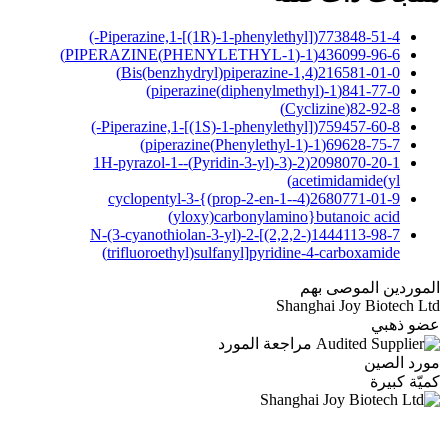
773848-51-4(Piperazine,1-[(1R)-1-phenylethyl]-)
436099-96-6(1-(1-PHENYLETHYL)PIPERAZINE)
216581-01-0(1,4-Bis(benzhydryl)piperazine)
841-77-0(1-(diphenylmethyl)piperazine)
82-92-8(Cyclizine)
759457-60-8(Piperazine,1-[(1S)-1-phenylethyl]-)
69628-75-7(1-(1-Phenylethyl)piperazine)
2098070-20-1(2-(3-(Pyridin-3-yl)-1H-pyrazol-1-
yl)acetimidamide)
2680771-01-9(4-cyclopentyl-3-{(prop-2-en-1-
yloxy)carbonylamino}butanoic acid)
1444113-98-7(N-(3-cyanothiolan-3-yl)-2-[(2,2,2-
trifluoroethyl)sulfanyl]pyridine-4-carboxamide)
وردين الموصى بهم
Shanghai Joy Biotech 
و ذهبي
مراجعة المورد
د الصين
ّة كبيرة