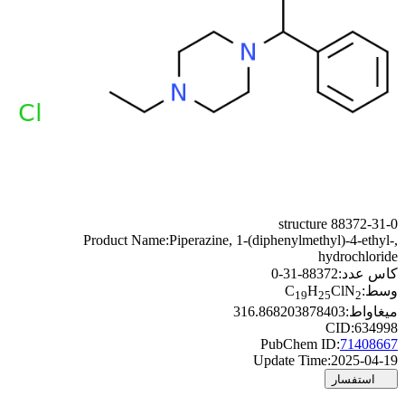
88372-31-0 stru
Product Name:
Piperazine, 1-(diphenylmethyl)-4-ethy
hydrochlor
س عدد:
88372-31-0
ط:
ClN
H
C
19
25
2
اواط:
316.868203878403
CID:
6349
PubChem ID:
714086
Update Time:
2025-04
استفسار